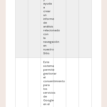
ayuda
a
crear
un
informe
de
análisis
relacionado
con
la
navegación
en
nuestro
Sitio.
Este
sistema
permite
gestionar
el
consentimiento
para
los
servicios
de
Google
en el