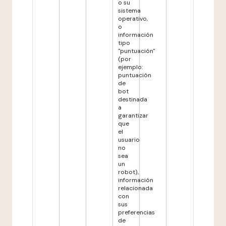
o su
sistema
operativo,
o
información
tipo
"puntuación"
(por
ejemplo:
puntuación
de
bot
destinada
a
garantizar
que
el
usuario
no
sea
un
robot),
información
relacionada
con
sus
preferencias
de