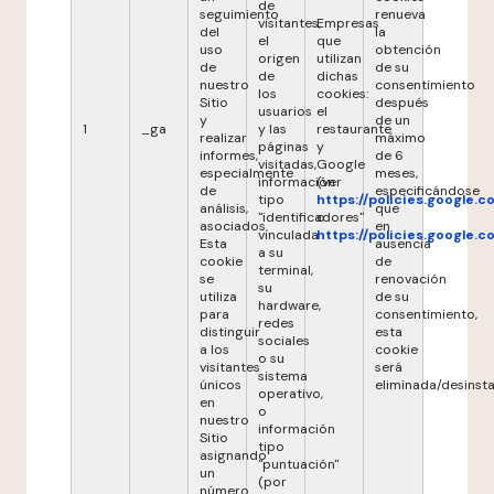
de
seguimiento
renueva
visitantes,
Empresas
del
la
el
que
uso
obtención
origen
utilizan
de
de su
de
dichas
nuestro
consentimiento
los
cookies:
Sitio
después
usuarios
el
y
de un
1
_ga
y las
restaurante
realizar
máximo
páginas
y
informes,
de 6
visitadas,
Google
especialmente
meses,
información
(ver
de
especificándose
tipo
https://policies.google.
análisis,
que
"identificadores"
o
asociados.
en
vinculada
https://policies.google.
Esta
ausencia
a su
cookie
de
terminal,
se
renovación
su
utiliza
de su
hardware,
para
consentimiento,
redes
distinguir
esta
sociales
a los
cookie
o su
visitantes
será
sistema
únicos
eliminada/desinsta
operativo,
en
o
nuestro
información
Sitio
tipo
asignando
"puntuación"
un
(por
número