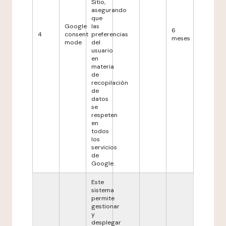
Sitio,
asegurando
que
Google
las
6
4
consent
preferencias
meses
mode
del
usuario
en
materia
de
recopilación
de
datos
se
respeten
en
todos
los
servicios
de
Google.
Este
sistema
permite
gestionar
y
desplegar