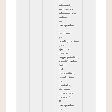
por
Internet,
incluyendo
información
sobre
su
navegador
o
terminal
y su
configuración
(por
ejemplo:
device
fingerprinting,
identificador
único
del
dispositivo,
resolución
de
pantalla,
sistema
operativo,
dirección
IP,
navegador
de