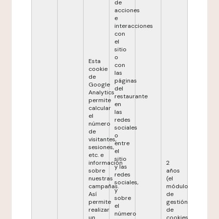
de
acciones
e
interacciones
con
el
sitio
o
Esta
con
cookie
las
de
páginas
Google
del
Analytics
restaurante
permite
en
calcular
las
el
redes
número
sociales
de
o
visitantes,
entre
sesiones,
el
etc. e
sitio
información
2
y las
sobre
años
redes
nuestras
(el
sociales,
campañas.
módulo
y
Así
de
sobre
permite
gestión
el
realizar
de
número
un
cookies