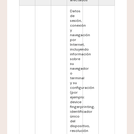
afectados
Datos
de
sesión,
conexión
y
navegación
por
Internet,
incluyendo
información
sobre
su
navegador
o
terminal
y su
configuración
(por
ejemplo:
device
fingerprinting,
identificador
único
del
dispositivo,
resolución