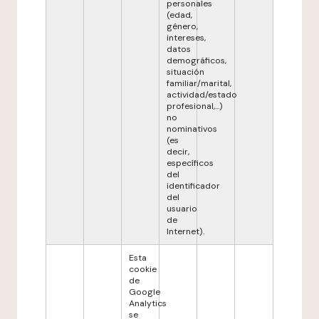
personales
(edad,
género,
intereses,
datos
demográficos,
situación
familiar/marital,
actividad/estado
profesional,...)
no
nominativos
(es
decir,
específicos
del
identificador
del
usuario
de
Internet).
Esta
cookie
de
Google
Analytics
se