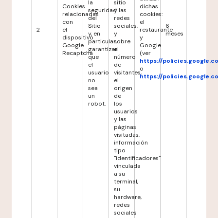
la
sitio
Cookies
dichas
seguridad
y las
relacionadas
cookies:
del
redes
con
el
Sitio
sociales,
6
2
el
restaurante
y, en
y
meses
dispositivo
y
particular,
sobre
Google
Google
garantizar
el
Recaptcha
(ver
que
número
https://policies.google.
el
de
o
usuario
visitantes,
https://policies.google.
no
el
sea
origen
un
de
robot.
los
usuarios
y las
páginas
visitadas,
información
tipo
"identificadores"
vinculada
a su
terminal,
su
hardware,
redes
sociales