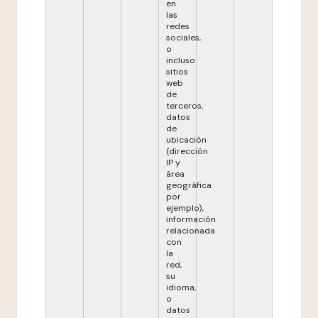
en
las
redes
sociales,
o
incluso
sitios
web
de
terceros,
datos
de
ubicación
(dirección
IP y
área
geográfica
por
ejemplo),
información
relacionada
con
la
red,
su
idioma,
o
datos