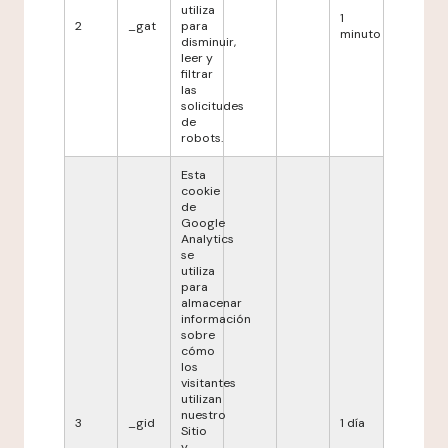
utiliza
1
2
_gat
para
minuto
disminuir,
leer y
filtrar
las
solicitudes
de
robots.
Esta
cookie
de
Google
Analytics
se
utiliza
para
almacenar
información
sobre
cómo
los
visitantes
utilizan
nuestro
3
_gid
1 día
Sitio
y