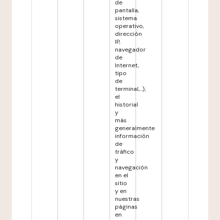
de
pantalla,
sistema
operativo,
dirección
IP,
navegador
de
Internet,
tipo
de
terminal,...),
el
historial
y
más
generalmente
información
de
tráfico
y
navegación
en el
sitio
y en
nuestras
páginas
en