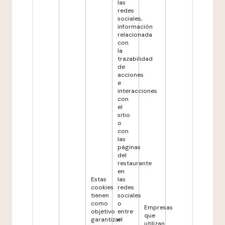
las
redes
sociales,
información
relacionada
con
la
trazabilidad
de
acciones
e
interacciones
con
el
sitio
o
con
las
páginas
del
restaurante
en
Estas
las
cookies
redes
tienen
sociales
como
o
Empresas
objetivo
entre
que
garantizar
el
utilizan