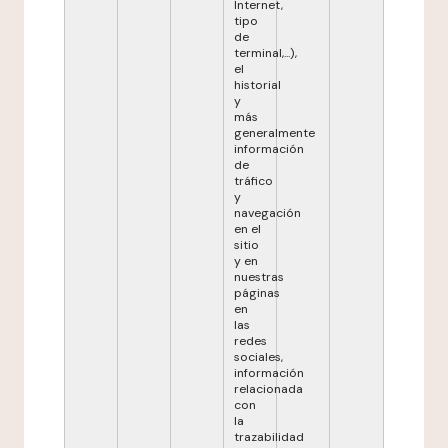
Internet,
tipo
de
terminal,...),
el
historial
y
más
generalmente
información
de
tráfico
y
navegación
en el
sitio
y en
nuestras
páginas
en
las
redes
sociales,
información
relacionada
con
la
trazabilidad