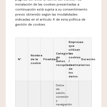
instalación de las cookies presentadas a
continuación está sujeta a su consentimiento
previo obtenido según las modalidades
indicadas en el artículo 4 de esta política de
gestión de cookies.
Empresas
que
utilizan
Categorías
las
Nombre
de
cookies
N°
de la
Finalidad
Duración
datos
/
cookie
recopilados
destinatarios
de
los
datos
Datos
de
sesión,
conexión
y
navegación