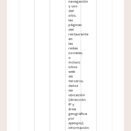
navegación
y uso
del
sitio,
las
páginas
del
restaurante
en
las
redes
sociales,
o
incluso
sitios
web
de
terceros,
datos
de
ubicación
(dirección
IP y
área
geográfica
por
ejemplo),
información