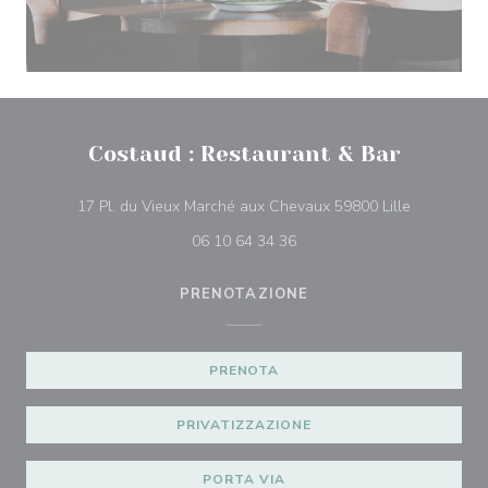
Costaud : Restaurant & Bar
((apre una 
17 Pl. du Vieux Marché aux Chevaux 59800 Lille
06 10 64 34 36
PRENOTAZIONE
PRENOTA
PRIVATIZZAZIONE
PORTA VIA