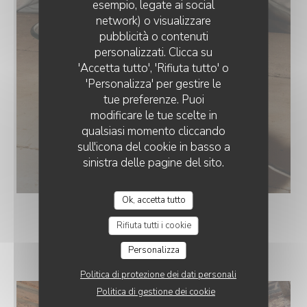
esempio, legate ai social
network) o visualizzare
COSTAUD : RESTAURANT & BAR
pubblicità o contenuti
personalizzati. Clicca su
'Accetta tutto', 'Rifiuta tutto' o
'Personalizza' per gestire le
tue preferenze. Puoi
modificare le tue scelte in
qualsiasi momento cliccando
sull'icona del cookie in basso a
sinistra delle pagine del sito.
Ok, accetta tutto
Rifiuta tutti i cookie
COSTAUD
Personalizza
Politica di protezione dei dati personali
Politica di gestione dei cookie