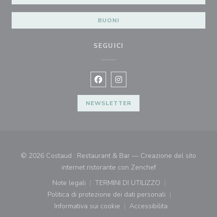
BUONI
SEGUICI
Facebook ((apre una nuova finestra)
Instagram ((apre una nuova fi
NEWSLETTER
© 2026 Costaud : Restaurant & Bar — Creazione del sito
((apre una nuova fin
internet ristorante con
Zenchef
Note legali
TERMINI DI UTILIZZO
((apre una nuova finestra))
((apre una nuova finestra))
Politica di protezione dei dati personali
((apre una nuova finestra))
Informativa sui cookie
Accessibilita
((apre una nuova finestra))
((apre una nuova finest