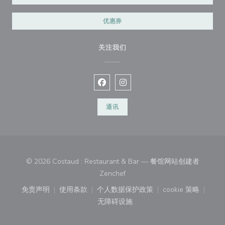
优惠券
关注我们
Facebook ((在新窗口中打开))
Instagram ((在新窗口中打开))
通讯
© 2026 Costaud : Restaurant & Bar — 餐馆网站创建者
((在新窗口中打开))
Zenchef
免责声明
使用条款
个人数据保护政策
cookie 策略
((在新窗口中打开))
((在新窗口中打开))
((在新窗口中打开))
((在新窗口中
无障碍设施
((在新窗口中打开))